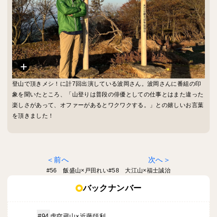
登山で頂きメシ！に計7回出演している波岡さん。波岡さんに番組の印
象を聞いたところ、「山登りは普段の俳優としての仕事とはまた違った
楽しさがあって、オファーがあるとワクワクする。」との嬉しいお言葉
を頂きました！
前へ
次へ
#56 飯盛山×戸田れい
#58 大江山×福士誠治
バックナンバー
虚空蔵山×近藤頌利
#94