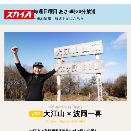
毎週日曜日 あさ6時30分放送
» 番組情報・放送予定はこちら
2025年2月9日初回放送
大江山 × 波岡一喜
#57
Mt.Ooe × Kazuki NAMIOKA
大江山は京都府丹後半島の付け根に位置し、