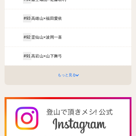
高雄山×福田愛依
#93
霊仙山×波岡一喜
#92
高宕山×山下舞弓
#91
もっと見る