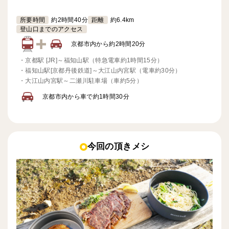
所要時間
約2時間40分
距離
約6.4km
登山口までのアクセス
京都市内から約2時間20分
・
京都駅 [JR]～福知山駅（特急電車約1時間15分）
・
福知山駅[京都丹後鉄道]～大江山内宮駅（電車約30分）
・
大江山内宮駅～二瀬川駐車場（車約5分）
京都市内から車で約1時間30分
今回の頂きメシ