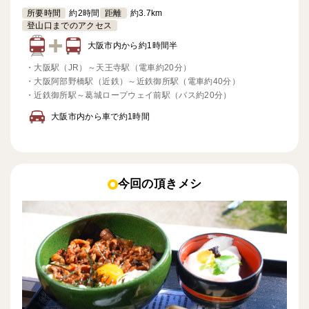
所要時間
約2時間
距離
約3.7km
登山口までのアクセス
大阪市内から約1時間半
・
大阪駅（JR）～天王寺駅（電車約20分）
・
大阪阿部野橋駅（近鉄）～近鉄御所駅（電車約40分）
・
近鉄御所駅～葛城ロープウェイ前駅（バス約20分）
大阪市内から車で約1時間
今回の頂きメシ