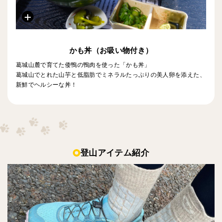
かも丼（お吸い物付き）
葛城山麓で育てた倭鴨の鴨肉を使った「かも丼」
葛城山でとれた山芋と低脂肪でミネラルたっぷりの美人卵を添えた、
新鮮でヘルシーな丼！
登山アイテム紹介