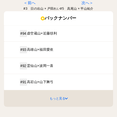
前へ
次へ
#3 日の出山 × 戸田れい
#5 高尾山 × 平山祐介
バックナンバー
虚空蔵山×近藤頌利
#94
高雄山×福田愛依
#93
霊仙山×波岡一喜
#92
高宕山×山下舞弓
#91
もっと見る