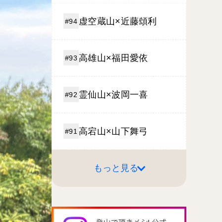
虚空蔵山×近藤頌利
#94
高雄山×福田愛依
#93
霊仙山×波岡一喜
#92
高宕山×山下舞弓
#91
もっと見る