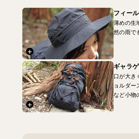
フィールダ
薄めの生
然の雨で
ギャラゲー
口が大き
ョルダー
など小物