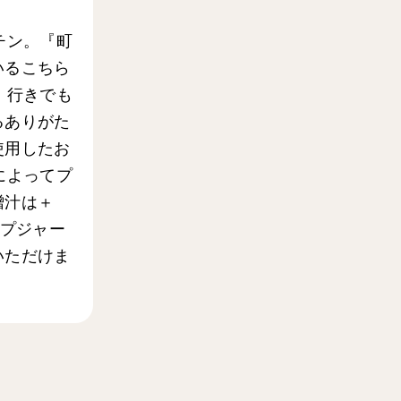
チン。『町
いるこちら
、行きでも
るありがた
使用したお
によってプ
噌汁は＋
ープジャー
いただけま