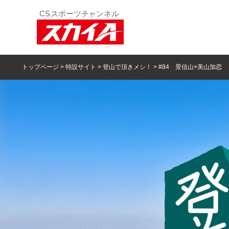
トップページ
>
特設サイト
>
登山で頂きメシ！
> #84 景信山×美山加恋