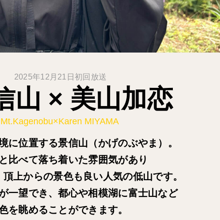
2025年12月21日初回放送
信山 × 美山加恋
Mt.Kagenobu×Karen MIYAMA
境に位置する景信山（かげのぶやま）。
と比べて落ち着いた雰囲気があり
、頂上からの景色も良い人気の低山です。
が一望でき、都心や相模湖に富士山など
色を眺めることができます。