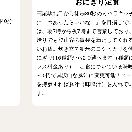
おにぎり定食
高尾駅北口から徒歩30秒のミハラキッ
40分
に一つあったらいいな！』を目指して
は、朝7時から夜7時まで営業しており
帰りでも登山客の胃袋を満たしてくれ
いお店。炊き立て新米のコシヒカリを
にぎりは6種類から2つ選べます（種類
ラス料金あり）。定食についている味
300円で具沢山な豚汁に変更可能！ス
を持参すれば豚汁（味噌汁）を入れて
す。