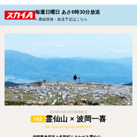
毎週日曜日 あさ6時30分放送
» 番組情報・放送予定はこちら
2026年5月24日初回放送
霊仙山 × 波岡一喜
#92
Mt. Ryozen×Kazuki NAMIOKA
滋賀県米原市と多賀町にまたがる霊仙山。