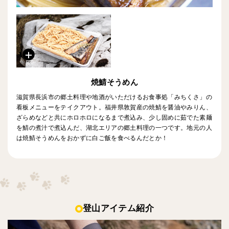
焼鯖そうめん
滋賀県長浜市の郷土料理や地酒がいただけるお食事処「みちくさ」の
看板メニューをテイクアウト。福井県敦賀産の焼鯖を醤油やみりん、
ざらめなどと共にホロホロになるまで煮込み、少し固めに茹でた素麺
を鯖の煮汁で煮込んだ、湖北エリアの郷土料理の一つです。地元の人
は焼鯖そうめんをおかずに白ご飯を食べるんだとか！
登山アイテム紹介