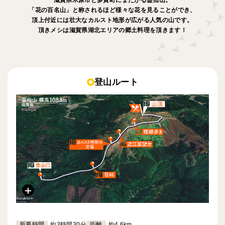
「花の百名山」と称されるほど様々な花を見ることができ、
頂上付近には壮大なカルスト地形が広がる人気の山です。
頂きメシは滋賀県湖北エリアの郷土料理を頂きます！
登山ルート
所要時間
約3時間30分
距離
約4.6km