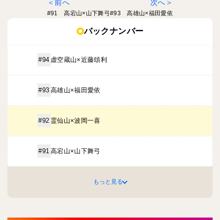
前へ
次へ
#91 高宕山×山下舞弓
#93 高雄山×福田愛依
バックナンバー
虚空蔵山×近藤頌利
#94
高雄山×福田愛依
#93
霊仙山×波岡一喜
#92
高宕山×山下舞弓
#91
もっと見る