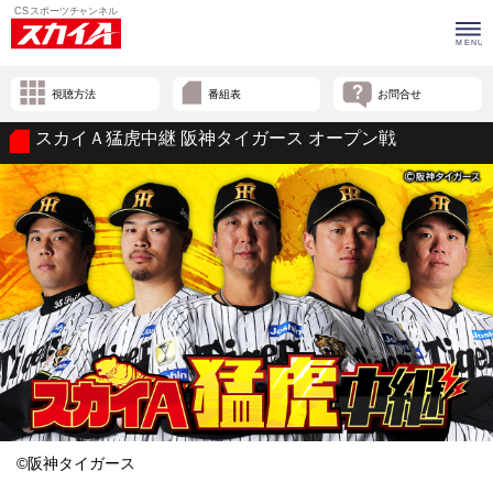
視聴方法
番組表
お問合せ
スカイＡ猛虎中継 阪神タイガース オープン戦
©阪神タイガース