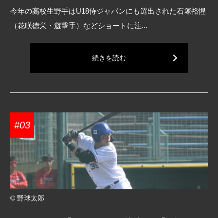
今年の高校生野手はU18侍ジャパンにも選出された石塚裕惺
（花咲徳栄・遊撃手）などショートに注...
続きを読む
#03
© 野球太郎