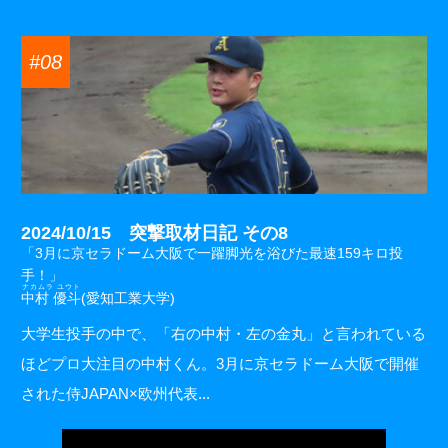
#08
2024/10/15 突撃取材日記 その8
「3月に京セラドーム大阪で一躍脚光を浴びた最速159キロ投
手！」
ナカムラ ユウト
中村 優斗
(愛知工業大学)
大学生投手の中で、「右の中村・左の金丸」と言われている
ほどプロ大注目の中村くん。3月に京セラドーム大阪で開催
された侍JAPAN×欧州代表...