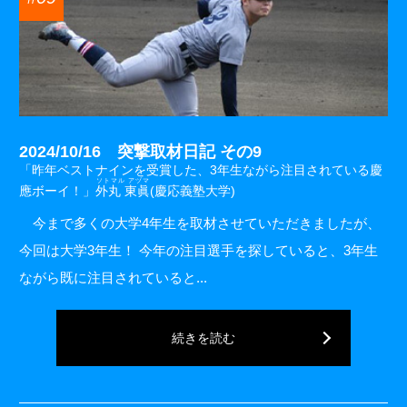
2024/10/16 突撃取材日記 その9
「昨年ベストナインを受賞した、3年生ながら注目されている慶
ソトマル アヅマ
應ボーイ！」
外丸 東眞
(慶応義塾大学)
今まで多くの大学4年生を取材させていただきましたが、
今回は大学3年生！ 今年の注目選手を探していると、3年生
ながら既に注目されていると...
続きを読む