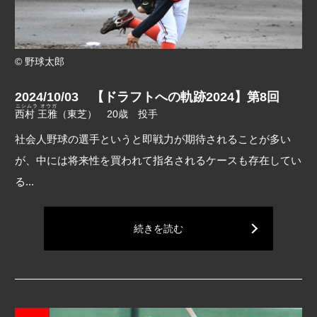
© 野球太郎
2024/10/03 【ドラフトへの軌跡2024】第8回
ニシムラ オウガ
西村 王雅
（東芝） 20歳 投手
社会人野球の選手というと即戦力が期待されることが多い
が、中には将来性を買われて指名されるケースも存在してい
る...
続きを読む