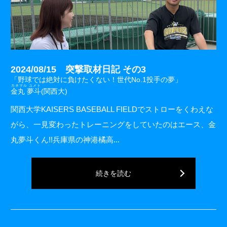
2024/08/15 突撃取材日記 その3
「野球では絶対に負けたくない！世代No.1投手の夢」
カネマル ユメト
金丸 夢斗
(関西大)
関西大学KAISERS BASEBALL FIELDでストローをくわえな
がら、一見変わったトレーニングをしていたのはエース、金
丸夢斗くん!!兵庫県の神港橘高...
続きを読む