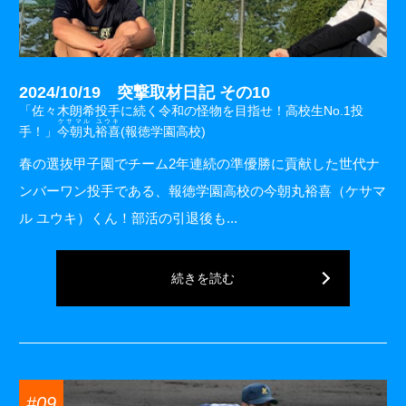
2024/10/19 突撃取材日記 その10
「佐々木朗希投手に続く令和の怪物を目指せ！高校生No.1投
ケサマル ユウキ
手！」
今朝丸裕喜
(報徳学園高校)
春の選抜甲子園でチーム2年連続の準優勝に貢献した世代ナ
ンバーワン投手である、報徳学園高校の今朝丸裕喜（ケサマ
ル ユウキ）くん！部活の引退後も...
続きを読む
#09