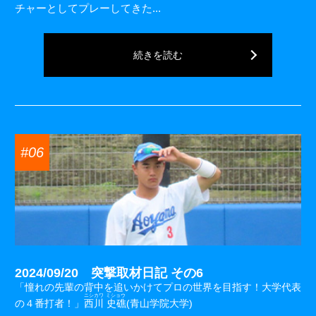
チャーとしてプレーしてきた...
続きを読む
#06
2024/09/20 突撃取材日記 その6
「憧れの先輩の背中を追いかけてプロの世界を目指す！大学代表
ニシカワ ミショウ
の４番打者！」
西川 史礁
(青山学院大学)