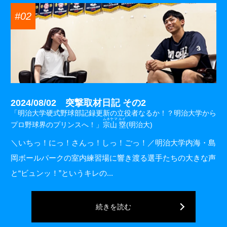
#02
2024/08/02 突撃取材日記 その2
「明治大学硬式野球部記録更新の立役者なるか！？明治大学から
ムネヤマ ルイ
プロ野球界のプリンスへ！」
宗山 塁
(明治大)
＼いちっ！にっ！さんっ！しっ！ごっ！／明治大学内海・島
岡ボールパークの室内練習場に響き渡る選手たちの大きな声
と“ビュンッ！”というキレの...
続きを読む