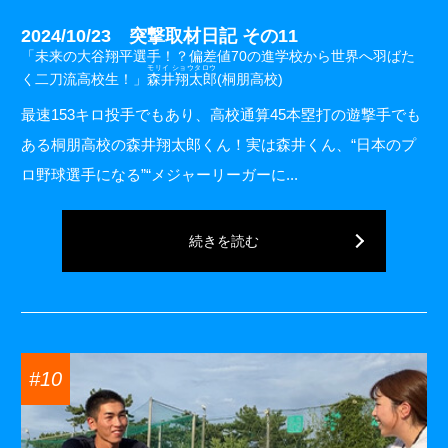
2024/10/23 突撃取材日記 その11
「未来の大谷翔平選手！？偏差値70の進学校から世界へ羽ばた
モリイ ショウタロウ
く二刀流高校生！」
森井翔太郎
(桐朋高校)
最速153キロ投手でもあり、高校通算45本塁打の遊撃手でも
ある桐朋高校の森井翔太郎くん！実は森井くん、“日本のプ
ロ野球選手になる”“メジャーリーガーに...
続きを読む
#10