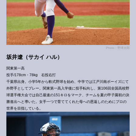
Photo：野球太郎
坂井遼
（サカイ ハル）
関東第一高
投手/178cm・78kg 右投右打
千葉県出身。小学5年から軟式野球を始め、中学では江戸川南ボーイズにて
外野手としてプレー。関東第一高入学後に投手転向し、第106回全国高校野
球選手権大会では自己最速の151キロをマーク、チームを夏の甲子園初の決
勝進出へと導いた。女手一つで育ててくれた母への恩返しのためにプロの
世界を目指している。