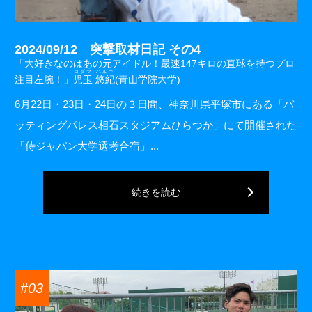
2024/09/12 突撃取材日記 その4
「大好きなのはあの元アイドル！最速147キロの直球を持つプロ
コダマ ハルキ
注目左腕！」
児玉 悠紀
(青山学院大学)
6月22日・23日・24日の３日間、神奈川県平塚市にある「バ
ッティングパレス相石スタジアムひらつか」にて開催された
「侍ジャパン大学選考合宿」...
続きを読む
#03