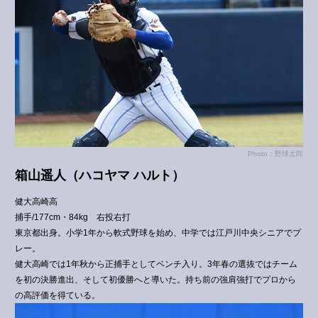
Photo：野球太郎
箱山遥人
（ハコヤマ ハルト）
健大高崎高
捕手/177cm・84kg 右投右打
東京都出身。小学1年から軟式野球を始め、中学では江戸川中央シニアでプ
レー。
健大高崎では1年秋から正捕手としてベンチ入り。3年春の選抜ではチーム
を初の決勝進出、そして初優勝へと導いた。持ち前の強肩強打でプロから
の高評価を得ている。