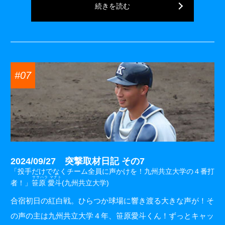
続きを読む
#07
2024/09/27 突撃取材日記 その7
「投手だけでなくチーム全員に声かけを！九州共立大学の４番打
ササハラ マナト
者！」
笹原 愛斗
(九州共立大学)
合宿初日の紅白戦。ひらつか球場に響き渡る大きな声が！そ
の声の主は九州共立大学４年、笹原愛斗くん！ずっとキャッ