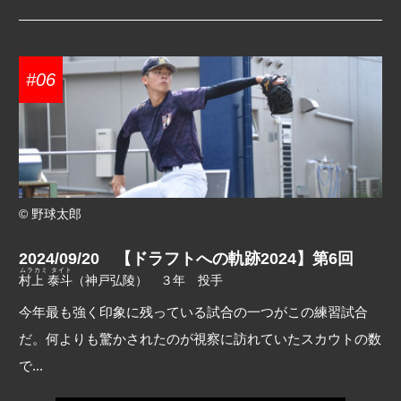
#06
© 野球太郎
2024/09/20 【ドラフトへの軌跡2024】第6回
ムラカミ タイト
村上 泰斗
（神戸弘陵） ３年 投手
今年最も強く印象に残っている試合の一つがこの練習試合
だ。何よりも驚かされたのが視察に訪れていたスカウトの数
で...