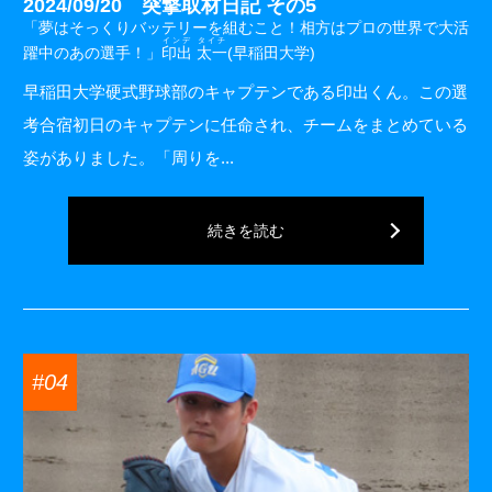
2024/09/20 突撃取材日記 その5
「夢はそっくりバッテリーを組むこと！相方はプロの世界で大活
インデ タイチ
躍中のあの選手！」
印出 太一
(早稲田大学)
早稲田大学硬式野球部のキャプテンである印出くん。この選
考合宿初日のキャプテンに任命され、チームをまとめている
姿がありました。「周りを...
続きを読む
#04