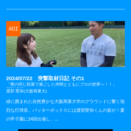
#01
2024/07/22 突撃取材日記 その1
「寮の同じ部屋で過ごした仲間とともにプロの世界へ！！」
ワタナベ セイヤ
渡部 聖弥
(大阪商業大)
緑に囲まれた自然豊かな大阪商業大学のグラウンドに響く強
烈な打球音。バッターボックスには渡部聖弥くんの姿が！夏
の甲子園に24回出場し、...