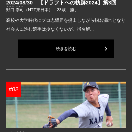
2024/08/30 【ドラフトへの軌跡2024】第3回
ノグチ タイシ
野口 泰司
（NTT東日本） 23歳 捕手
高校や大学時代にプロ志望届を提出しながら指名漏れとなり
社会人に進む選手は少なくないが、指名解...
続きを読む
#02