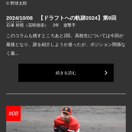
© 野球太郎
2024/10/08 【ドラフトへの軌跡2024】第9回
イシヅカ ユウセイ
石塚 裕惺
（花咲徳栄） 3年 遊撃手
このコラムも残すところあと2回。高校生については今回が
最後となり、誰を紹介しようか迷ったが、ポジション関係な
く最...
続きを読む
#08