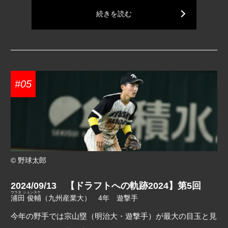
続きを読む
#05
© 野球太郎
2024/09/13 【ドラフトへの軌跡2024】第5回
ウラタ シュンスケ
浦田 俊輔
（九州産業大） 4年 遊撃手
今年の野手では宗山塁（明治大・遊撃手）が最大の目玉と見