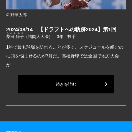
© 野球太郎
2024/08/14 【ドラフトへの軌跡2024】第1回
シバタ レオ
柴田 獅子
（福岡大大濠） 3年 投手
1年で最も球場を訪れることが多く、スケジュールを組むの
に頭を悩ませるのが7月だ。高校野球では全国で地方大会
が...
続きを読む