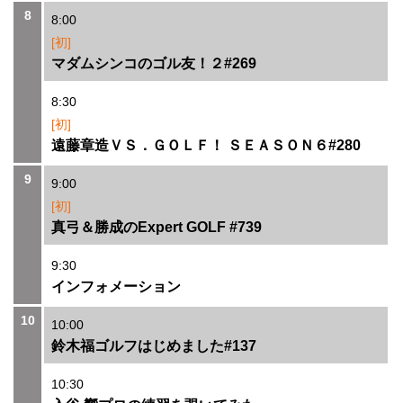
8
8:00
[初]
マダムシンコのゴル友！２#269
8:30
[初]
遠藤章造ＶＳ．ＧＯＬＦ！ ＳＥＡＳＯＮ６#280
9
9:00
[初]
真弓＆勝成のExpert GOLF #739
9:30
インフォメーション
10
10:00
鈴木福ゴルフはじめました#137
10:30