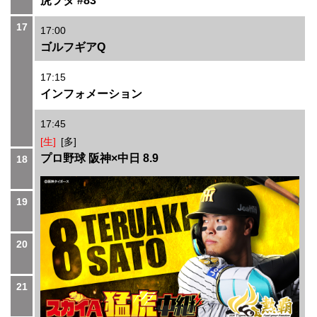
虎ヲタ #83
17
17:00
ゴルフギアQ
17:15
インフォメーション
17:45
[生]
[多]
プロ野球 阪神×中日 8.9
18
19
20
21