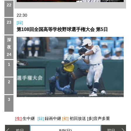
22
22:30
23
[録]
第108回全国高等学校野球選手権大会 第5日
深
夜
24
1
2
3
[生]
生中継
[録]
録画中継
[初]
初回放送
[多]
音声多重
前日
8/9(日)
翌日