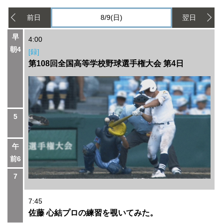
前日
8/9(日)
翌日
早
4:00
朝4
[録]
第108回全国高等学校野球選手権大会 第4日
5
午
前6
7
7:45
佐藤 心結プロの練習を覗いてみた。