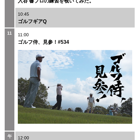
入谷 響プロの練習を覗いてみた。
10:45
ゴルフギアQ
11
11:00
ゴルフ侍、見参！#534
午
12:00