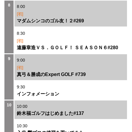
8
8:00
[初]
マダムシンコのゴル友！２#269
8:30
[初]
遠藤章造ＶＳ．ＧＯＬＦ！ ＳＥＡＳＯＮ６#280
9
9:00
[初]
真弓＆勝成のExpert GOLF #739
9:30
インフォメーション
10
10:00
鈴木福ゴルフはじめました#137
10:30