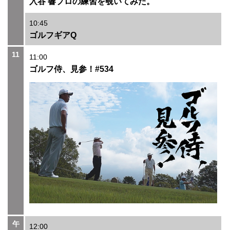
入谷 響プロの練習を覗いてみた。
10:45
ゴルフギアQ
11
11:00
ゴルフ侍、見参！#534
午
12:00