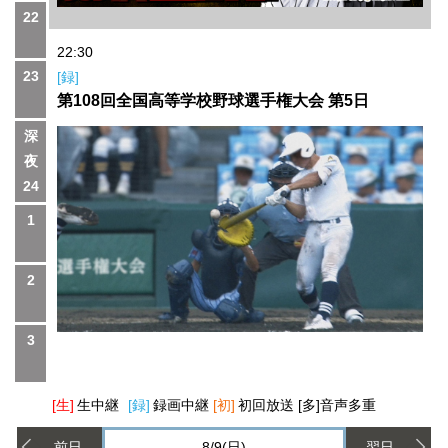
22
22:30
23
[録]
第108回全国高等学校野球選手権大会 第5日
深
夜
24
1
2
3
[生]
生中継
[録]
録画中継
[初]
初回放送
[多]
音声多重
前日
8/9(日)
翌日