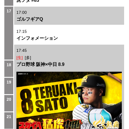
虎ヲタ #83
17
17:00
ゴルフギアQ
17:15
インフォメーション
17:45
[生]
[多]
プロ野球 阪神×中日 8.9
18
19
20
21