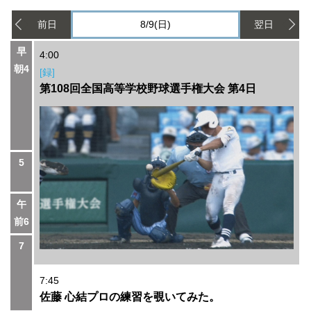
前日
8/9(日)
翌日
早
4:00
朝4
[録]
第108回全国高等学校野球選手権大会 第4日
5
午
前6
7
7:45
佐藤 心結プロの練習を覗いてみた。