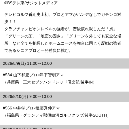
©BSテレ東/サジットメディア
テレビゴルフ番組史上初、プロとアマがハンデなしでガチンコ対
決！！
クラブチャンピオンレベルの強者が、普段慣れ親しんだ「風」
「グリーンの芝」「地面の固さ」「グリーンを外しても安全な場
所」など全てを把握したホームコースを舞台に同じく歴戦の強者
であるシニアプロと一発勝負に挑む。
2026/8/9(日) 11:00～12:00
#534 山下和宏プロ×津下智明アマ
（兵庫県・三木セブンハンドレッド倶楽部/後半IN）
2026/8/10(月) 9:00～10:00
#566 中井学プロ×遠藤秀伸アマ
（福島県・グランディ那須白河ゴルフクラブ/後半SOUTH）