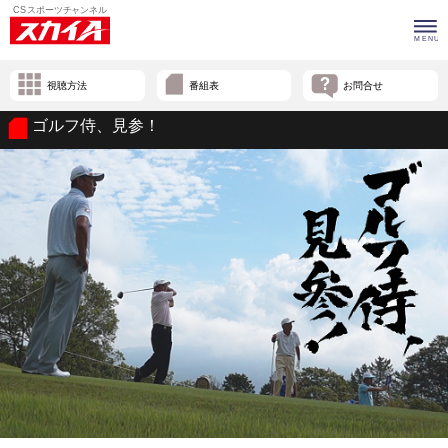
視聴方法
番組表
お問合せ
ゴルフ侍、見参！