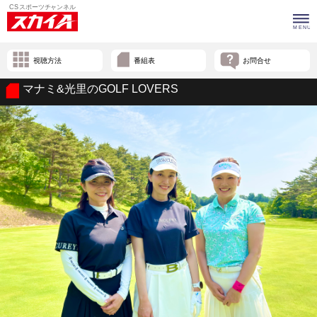
視聴方法
番組表
お問合せ
マナミ&光里のGOLF LOVERS