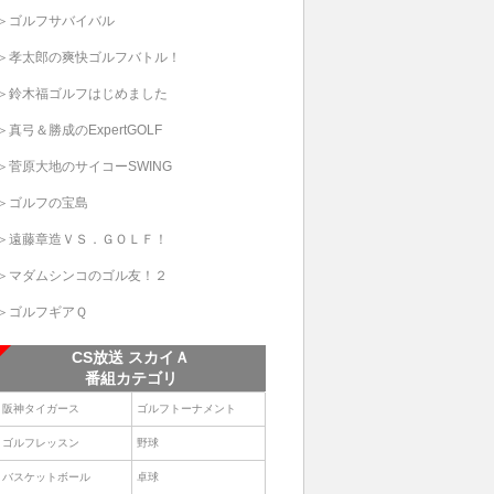
＞ゴルフサバイバル
＞孝太郎の爽快ゴルフバトル！
＞鈴木福ゴルフはじめました
＞真弓＆勝成のExpertGOLF
＞菅原大地のサイコーSWING
＞ゴルフの宝島
＞遠藤章造ＶＳ．ＧＯＬＦ！
＞マダムシンコのゴル友！２
＞ゴルフギアＱ
CS放送 スカイＡ
番組カテゴリ
阪神タイガース
ゴルフトーナメント
ゴルフレッスン
野球
バスケットボール
卓球