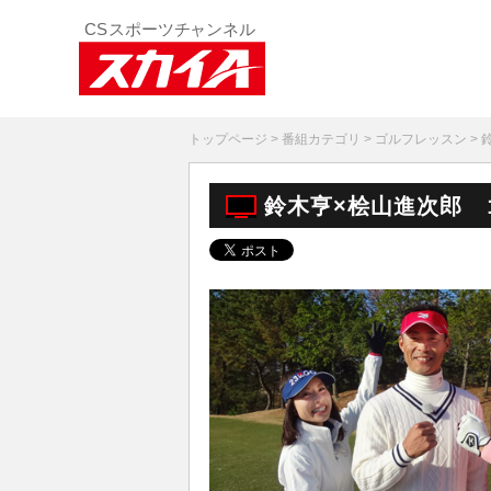
トップページ
>
番組カテゴリ
>
ゴルフレッスン
>
鈴木亨×桧山進次郎 