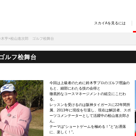
スカイAを見るには
 鈴木亨×桧山進次郎 ゴルフ桧舞台
ゴルフ桧舞台
今回は上級者のために鈴木亨プロのゴルフ理論の
もと、細部にわたる技の会得と
徹底的なコースマネージメントの組立にこだわ
る。
レッスンを受けるのは阪神タイガースに22年間所
属、2013年に現役を引退し、現在は解説者、スポ
ーツコメンテーターとして活躍中の桧山進次郎さ
ん。
テーマは“ショートゲームを極める！”と“お洒落
に、楽しく！”。