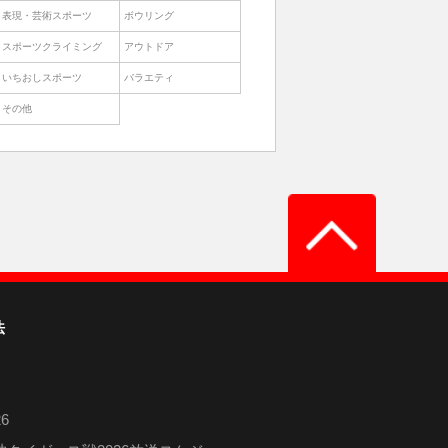
表現・芸術スポーツ
ボウリング
スポーツクライミング
アウトドア
いちおしスポーツ
バラエティ
その他
法
6