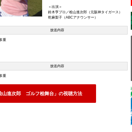
＜出演＞
鈴木亨プロ／桧山進次郎（元阪神タイガース）
乾麻梨子（ABCアナウンサー）
放送内容
多重
放送内容
多重
桧山進次郎 ゴルフ桧舞台」の視聴方法