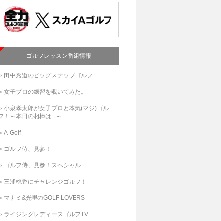
ゴルフレッスン番組情報
＞田中秀道のビッグステップゴルフ
＞女子プロの練習を覗いてみた。
＞小泉孝太郎が女子プロと本気(マジ)ゴル
フ！～本日の相棒は...～
＞A-Golf
＞ゴルフ侍、見参！
＞ゴルフ侍、見参！スペシャル
＞三浦桃香にチャレンジゴルフ！
＞マナミ&光里のGOLF LOVERS
＞ライジングレディースゴルフTV