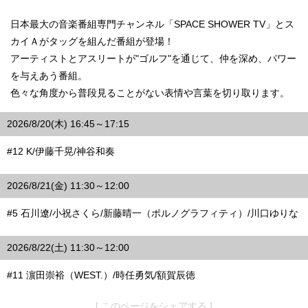
日本最大の音楽番組専門チャンネル「SPACE SHOWER TV」とス
カイＡがタッグを組んだ番組が登場！
アーティストとアスリートが"ゴルフ"を通じて、仲を深め、パワー
を与えあう番組。
色々な角度から普段見ることがない表情や言葉を切り取ります。
2026/8/20(木) 16:45～17:15
#12 K/伊藤千晃/神谷和奏
2026/8/21(金) 11:30～12:00
#5 石川遼/小祝さくら/新藤晴一（ポルノグラフィティ）/川口ゆりな
2026/8/22(土) 11:30～12:00
#11 濵田崇裕（WEST.）/時任勇気/額賀辰徳
[ このページをシェアする ]