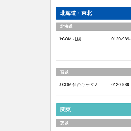
北海道・東北
北海道
J:COM 札幌
0120-989
宮城
J:COM 仙台キャベツ
0120-989
関東
茨城