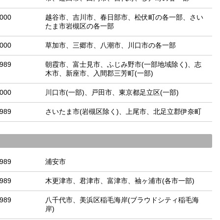
-000
越谷市、吉川市、春日部市、松伏町の各一部、さい
たま市岩槻区の各一部
-000
草加市、三郷市、八潮市、川口市の各一部
-989
朝霞市、富士見市、ふじみ野市(一部地域除く)、志
木市、新座市、入間郡三芳町(一部)
-000
川口市(一部)、戸田市、東京都足立区(一部)
-989
さいたま市(岩槻区除く)、上尾市、北足立郡伊奈町
-989
浦安市
-989
木更津市、君津市、富津市、袖ヶ浦市(各市一部)
-989
八千代市、美浜区稲毛海岸(ブラウドシティ稲毛海
岸)