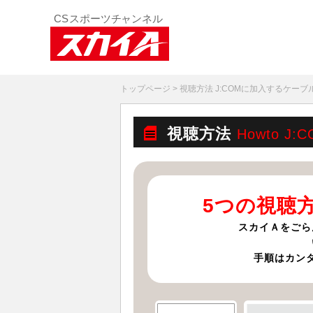
トップページ
> 視聴方法 J:COMに加入するケー
視聴方法
Howto J
5つの視聴
スカイＡをごら
手順はカン