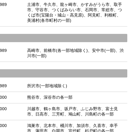
-989
土浦市、牛久市、龍ヶ崎市、かすみがうら市、取手
市、守谷市、つくばみらい市、石岡市、常総市、つ
くば市(宝陽台・城山・高見原)、阿見町、利根町、
美浦村(各市町村の一部)
-989
高崎市、前橋市(各一部地域除く)、安中市(一部)、渋
川市(一部)
-989
所沢市(一部地域除く)
-000
熊谷市、深谷市の各一部
-000
川越市、鶴ヶ島市、坂戸市、ふじみ野市、富士見
市、日高市、三芳町、鳩山町、川島町の各一部
-000
鴻巣市、北本市、桶川市、加須市、久喜市、幸手
市、蓮田市、白岡市、宮代町、杉戸町の各一部