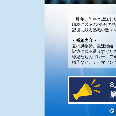
一昨年、昨年と放送し
印象に残る2大会分の
記憶に残る熱戦の数々
＜番組内容＞
夏の風物詩、最速短編
記憶に残る選りすぐり
球児たちのプレー、ア
様子など、テーマソン
8
第
◎