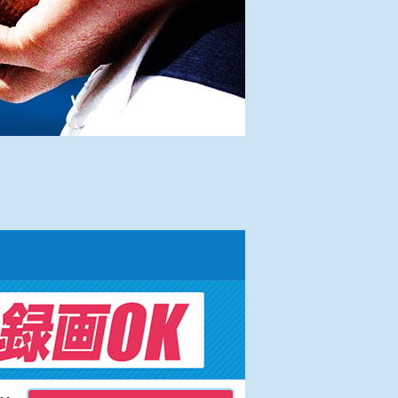
スカイA見るならスカパー！
スカイAはスカパー！ CS250c
お申込み・お問合せはスカイＡ カ
お申込みはこちら