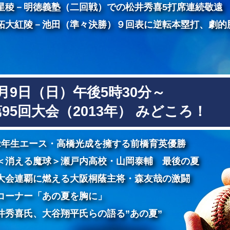
星稜－明徳義塾（二回戦）での松井秀喜5打席連続敬遠
拓大紅陵－池田（準々決勝）９回表に逆転本塁打、劇的
月9日（日）午後5時30分～
95回大会（2013年） みどころ！
2年生エース・高橋光成を擁する前橋育英優勝
＜消える魔球＞瀬戸内高校・山岡泰輔 最後の夏
大会連覇に燃える大阪桐蔭主将・森友哉の激闘
コーナー「あの夏を胸に」
井秀喜氏、大谷翔平氏らの語る”あの夏”