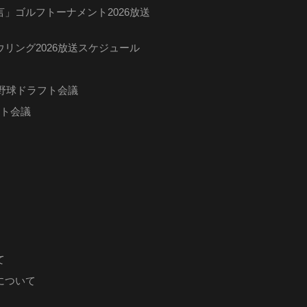
」ゴルフトーナメント2026放送
リング2026放送スケジュール
ロ野球ドラフト会議
フト会議
て
について