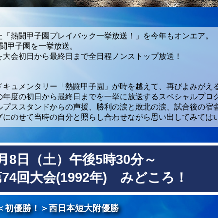
た「熱闘甲子園プレイバック一挙放送！」を今年もオンエア。
熱闘甲子園を一挙放送。
を大会初日から最終日まで全日程ノンストップ放送！
ドキュメンタリー「熱闘甲子園」が時を越えて、再びよみがえ
の年度の初日から最終日までを一挙に放送するスペシャルプロ
ルプススタンドからの声援、勝利の涙と敗北の涙、試合後の宿
グにのせて当時の自分と照らし合わせながら思い出してみては
月8日（土）午後5時30分～
74回大会(1992年) みどころ！
＜初優勝！＞西日本短大附優勝