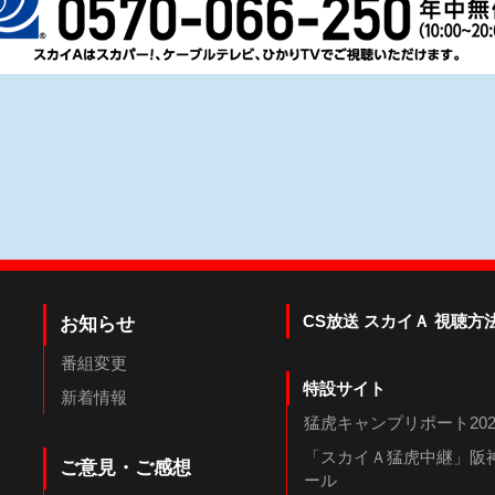
CS放送 スカイＡ 視聴方
お知らせ
番組変更
特設サイト
新着情報
猛虎キャンプリポート202
「スカイＡ猛虎中継」阪神
ご意見・ご感想
ール