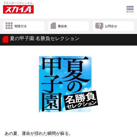
視聴方法
番組表
お問合せ
夏の甲子園 名勝負セレクション
あの夏、運命が揺れた瞬間が蘇る。