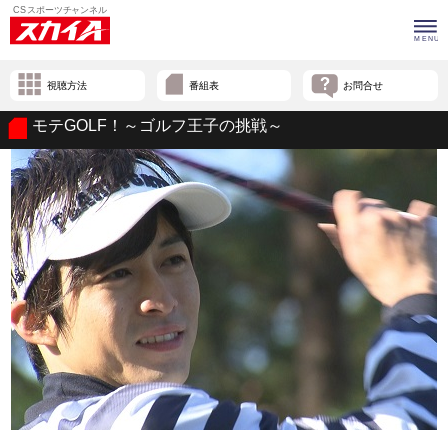
視聴方法
番組表
お問合せ
モテGOLF！～ゴルフ王子の挑戦～