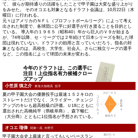
て、 彼らが期待通りの活躍をしたことで甲子園は大変な盛り上がり
をみせた。 そのオコエも対象となるドラフト会議は、10月22日（木
曜日）に行われる。
元々はアメリカのＮＦＬ（プロフットボールリーグ）によって考え
出された制度で、各球団に公平に好選手が行き渡ることを目的とし
ている。 導入年の１９６５（昭和40）年から巨人のＶ９が始まる
が、’74年以降、セ・リーグでは２年続けて日本シリーズを制した球
団は現れていない。ドラフトの効用と言っていいだろう。指名の対
象となるのは、高校生、大学生、社会人、さらに独立リーグの選手
など。この指名によって球団の未来が変わる。
今年のドラフトは、この選手に
注目！上位指名有力候補クロー
ズアップ
小笠原 慎之介
東海大相模高 投手
夏の甲子園大会の優勝投手は最速１５２キロの
ストレートだけでなく、スライダー、チェンジ
アップのキレも超高校級の評価。Ｕ18にともに
選出された高橋純平（県岐阜商）、森下暢仁
（大分商）とともに1位指名が予想されている。
オコエ 瑠偉
関東一高 外野手
甲子園大会史上最速と言ってもいいベースラン