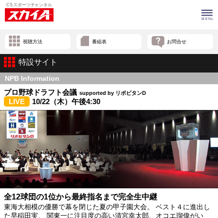
視聴方法
番組表
お問合せ
特設サイト
NPB Information
プロ野球ドラフト会議
supported by リポビタンD
LIVE
10/22（木）午後4:30
全12球団の1位から最終指名まで完全生中継
東海大相模の優勝で幕を閉じた夏の甲子園大会。 ベスト４に進出し
た早稲田実、 関東一に注目度の高い清宮幸太郎、オコエ瑠偉がい