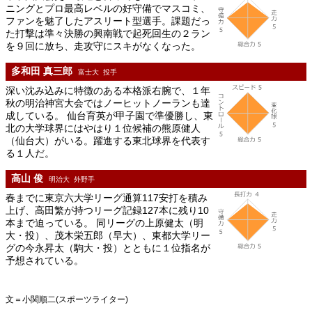
ニングとプロ最高レベルの好守備でマスコミ、
ファンを魅了したアスリート型選手。課題だっ
た打撃は準々決勝の興南戦で起死回生の２ラン
を９回に放ち、走攻守にスキがなくなった。
多和田 真三郎
富士大 投手
深い沈み込みに特徴のある本格派右腕で、１年
秋の明治神宮大会ではノーヒットノーランも達
成している。 仙台育英が甲子園で準優勝し、東
北の大学球界にはやはり１位候補の熊原健人
（仙台大）がいる。躍進する東北球界を代表す
る１人だ。
高山 俊
明治大 外野手
春までに東京六大学リーグ通算117安打を積み
上げ、高田繁が持つリーグ記録127本に残り10
本まで迫っている。 同リーグの上原健太（明
大・投）、茂木栄五郎（早大）、東都大学リー
グの今永昇太（駒大・投）とともに１位指名が
予想されている。
文＝小関順二(スポーツライター)