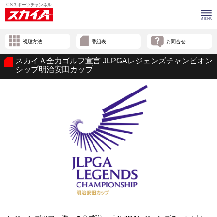
視聴方法
番組表
お問合せ
スカイＡ全力ゴルフ宣言 JLPGAレジェンズチャンピオン
シップ明治安田カップ