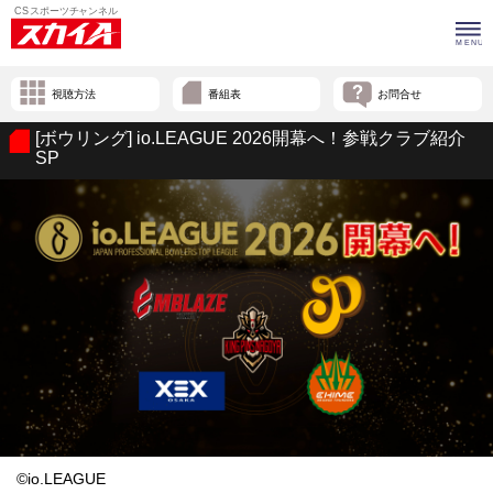
視聴方法
番組表
お問合せ
[ボウリング] io.LEAGUE 2026開幕へ！参戦クラブ紹介
SP
©io.LEAGUE