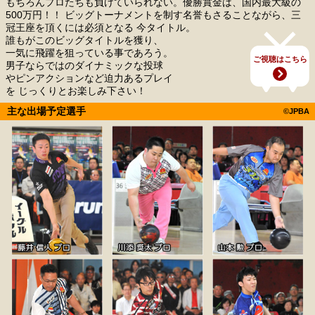
もちろんプロたちも負けていられない。優勝賞金は、国内最大級の
500万円！！ ビッグトーナメントを制す名誉もさることながら、三
冠王座を頂くには必須となる 今タイトル。
誰もがこのビッグタイトルを獲り、
一気に飛躍を狙っている事であろう。
ご視聴はこちら
男子ならではのダイナミックな投球
やピンアクションなど迫力あるプレイ
を じっくりとお楽しみ下さい！
主な出場予定選手
©JPBA