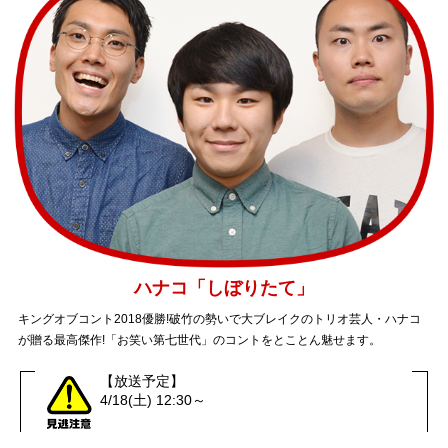
ハナコ「しぼりたて」
キングオブコント2018優勝!破竹の勢いで大ブレイクのトリオ芸人・ハナコ
が贈る最高傑作!「お笑い第七世代」のコントをとことん魅せます。
【放送予定】
4/18(土) 12:30～