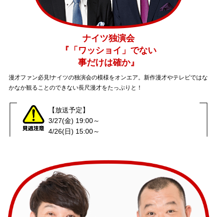
ナイツ独演会
『「ワッショイ」でない
事だけは確か』
漫才ファン必見!ナイツの独演会の模様をオンエア。新作漫才やテレビではな
かなか観ることのできない長尺漫才をたっぷりと！
【放送予定】
3/27(金) 19:00～
4/26(日) 15:00～