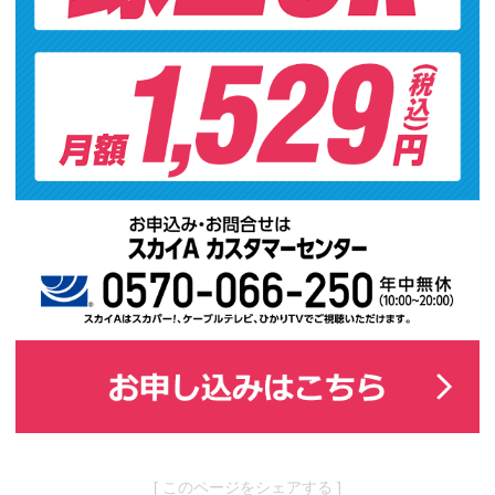
お
お
[ このページをシェアする ]