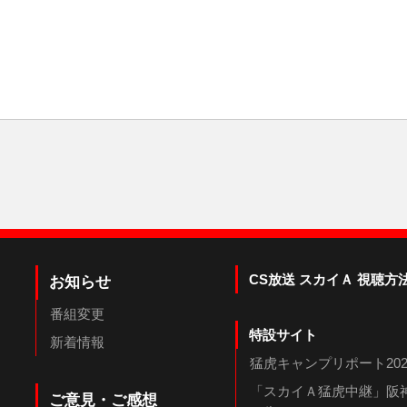
CS放送 スカイＡ 視聴方
お知らせ
番組変更
特設サイト
新着情報
猛虎キャンプリポート202
「スカイＡ猛虎中継」阪神
ご意見・ご感想