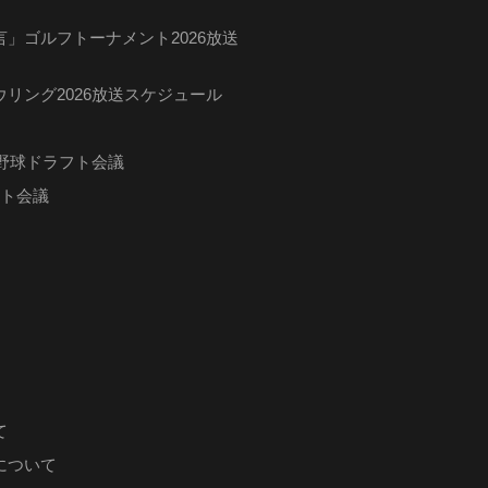
」ゴルフトーナメント2026放送
リング2026放送スケジュール
ロ野球ドラフト会議
フト会議
て
について