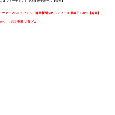
ディスゴルフトーナメント 第2日 後半ホール【録画】」
プ・ツアー 2020 ユピテル・静岡新聞SBSレディース 最終日 Part2【録画】」
た。 」#12 安田 祐香プロ