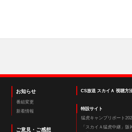
CS放送 スカイＡ 視聴方
お知らせ
番組変更
特設サイト
新着情報
猛虎キャンプリポート202
「スカイＡ猛虎中継」阪神
ご意見・ご感想