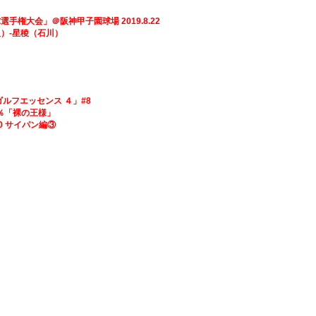
選手権大会」＠阪神甲子園球場 2019.8.22
星稜（石川）
ゴルフエッセンス ４」#8
00％「裸の王様」
40 サイパン編③