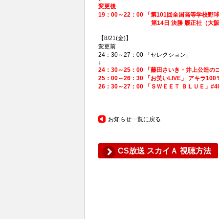
変更後
19：00～22：00 「第101回全国高等学校野球
第14日 決勝 履正社（大阪）-
【8/21(金)】
変更前
24：30～27：00 「セレクション」
↓
24：30～25：00 「藤田さいき・井上公造の
25：00～26：30 「お笑いLIVE」 アキラ1
26：30～27：00 「ＳＷＥＥＴ ＢＬＵＥ」#
お知らせ一覧に戻る
CS放送 スカイＡ 視聴方法