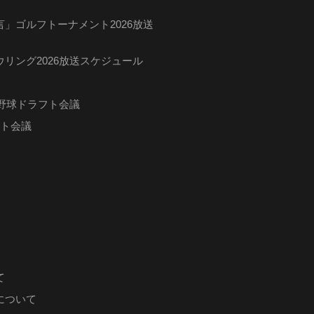
」ゴルフトーナメント2026放送
リング2026放送スケジュール
ロ野球ドラフト会議
フト会議
て
について