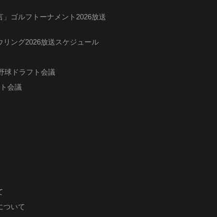
」ゴルフトーナメント2026放送
リング2026放送スケジュール
ロ野球ドラフト会議
フト会議
て
について