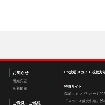
CS放送 スカイＡ 視聴方
お知らせ
番組変更
特設サイト
新着情報
猛虎キャンプリポート202
「スカイＡ猛虎中継」阪神
ご意見・ご感想