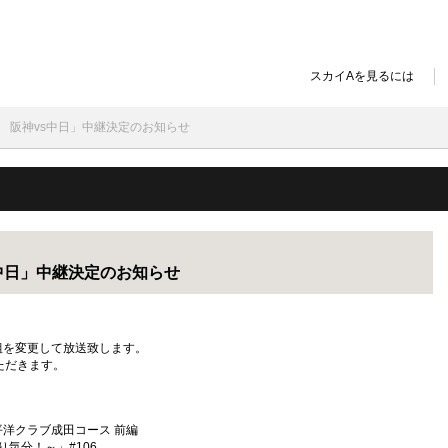
スカイAを見るには
野球 阪神vs中日」中継決定のお知らせ
vs中日」中継決定のお知らせ
番組を変更して放送致します。
ただきます。
#1太平洋クラブ成田コース 前編
も釣り気分！～」#106