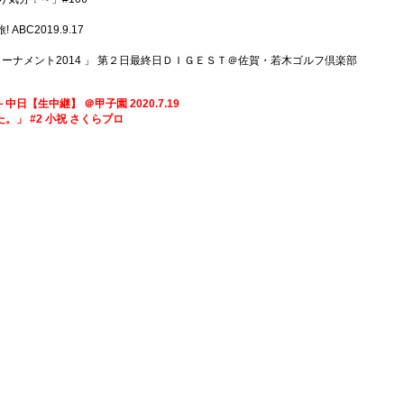
 ABC2019.9.17
 ゴルフトーナメント2014 」 第２日最終日ＤＩＧＥＳＴ＠佐賀・若木ゴルフ倶楽部
－中日【生中継】 ＠甲子園 2020.7.19
た。」 #2 小祝 さくらプロ