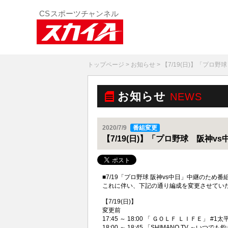
トップページ
>
お知らせ
> 【7/19(日)】「プロ
お知らせ
NEWS
2020/7/9
番組変更
【7/19(日)】「プロ野球 阪神
■7/19「プロ野球 阪神vs中日」中継のため
これに伴い、下記の通り編成を変更させてい
【7/19(日)】
変更前
17:45 ～ 18:00 「 ＧＯＬＦ ＬＩＦＥ」 
18:00 ～ 18:45 「SHIMANO TV ～いつで