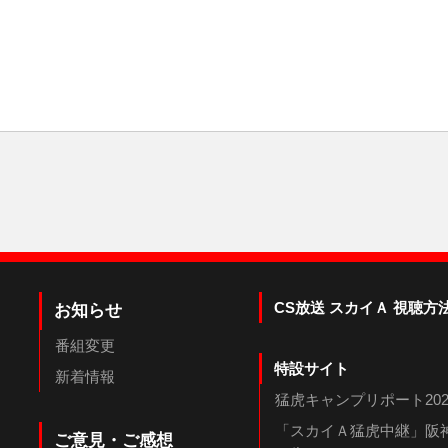
CS放送 スカイＡ 視聴方
お知らせ
番組変更
特設サイト
新着情報
猛虎キャンプリポート202
「スカイＡ猛虎中継」阪神
ご意見・ご感想