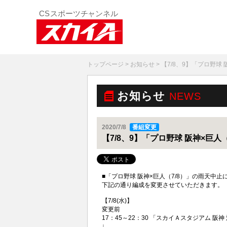
トップページ
>
お知らせ
> 【7/8、9】「プロ野
お知らせ
NEWS
2020/7/8
番組変更
【7/8、9】「プロ野球 阪神×巨
■「
プロ野球
阪神×巨人（7/8）」の雨天中止
下記の通り編成を変更させていただきます。
【7/8(水)】
変更前
17：45～22：30 「
スカイＡスタジアム 阪神
↓