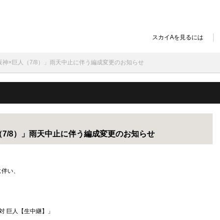
スカイAを見るには
球 阪神×巨人（7/8）」雨天中止に伴う編成変更のお知らせ
人（7/8）」雨天中止に伴う編成変更のお知らせ
に伴い、
 対 巨人【生中継】
」