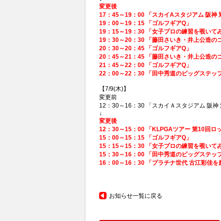
変更後
17：45～19：00 「スカイAスタジアム 阪神
19：00～19：15 「ゴルフギアQ」
19：15～19：30 「女子プロの練習を覗いて
19：30～20：30 「藤田さいき・井上公造
20：30～20：45 「ゴルフギアQ」
20：45～21：45 「藤田さいき・井上公造
21：45～22：00 「ゴルフギアQ」
22：00～22：30 「田中秀道のビッグステ
【7/9(木)】
変更前
12：30～16：30 「
スカイＡスタジアム 阪神 対
↓
変更後
12：30～15：00 「
KLPGAツアー 第10
15：00～15：15 「ゴルフギアQ」
15：15～15：30 「女子プロの練習を覗いて
15：30～16：00 「田中秀道のビッグステ
16：00～16：30 「
プラチナ世代 古江彩佳を
お知らせ一覧に戻る