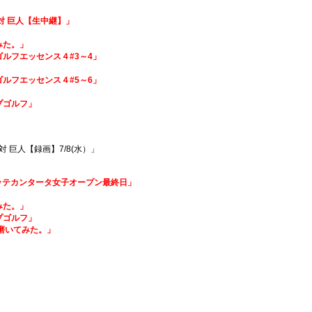
 対 巨人【生中継】」
みた。」
のゴルフエッセンス４#3～4」
のゴルフエッセンス４#5～6」
ップゴルフ」
 巨人【録画】7/8(水）
」
回ロッテカンタータ女子オープン最終日」
みた。」
ップゴルフ」
磨いてみた。
」