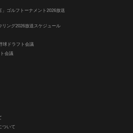
」ゴルフトーナメント2026放送
リング2026放送スケジュール
ロ野球ドラフト会議
フト会議
て
について