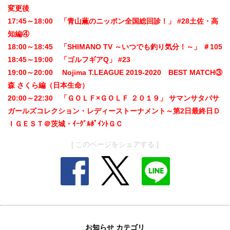
変更後
17:45～18:00 「青山薫のニッポン全国総回診！」 #28土佐・高
知編④
18:00～18:45 「SHIMANO TV ～いつでも釣り気分！～」 ＃105
18:45～19:00 「ゴルフギアQ」 #23
19:00～20:00 Nojima T.LEAGUE 2019-2020 BEST MATCH③
森 さくら編（日本生命）
20:00～22:30 「ＧＯＬＦ×ＧＯＬＦ ２０１９」 サマンサタバサ
ガールズコレクション・レディーストーナメント～第2日最終日Ｄ
ＩＧＥＳＴ＠茨城・ｲｰｸﾞﾙﾎﾟｲﾝﾄＧＣ
[ このページをシェアする ]
お知らせ カテゴリ