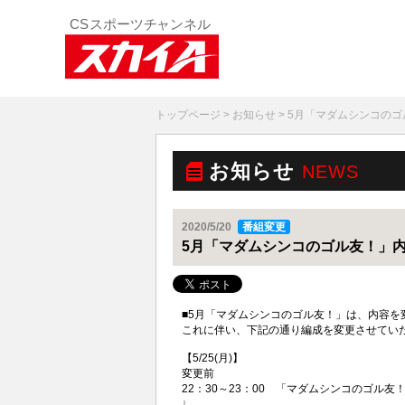
トップページ
>
お知らせ
> 5月「マダムシンコの
お知らせ
NEWS
2020/5/20
番組変更
5月「マダムシンコのゴル友！」
■5月「マダムシンコのゴル友！」は、内容を
これに伴い、下記の通り編成を変更させてい
【5/25(月)】
変更前
22：30～23：00 「マダムシンコのゴル友！
↓