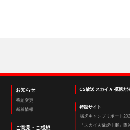
CS放送 スカイＡ 視聴方
お知らせ
番組変更
特設サイト
新着情報
猛虎キャンプリポート202
「スカイＡ猛虎中継」阪神
ご意見・ご感想