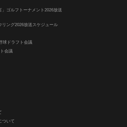
」ゴルフトーナメント2026放送
リング2026放送スケジュール
ロ野球ドラフト会議
フト会議
て
について