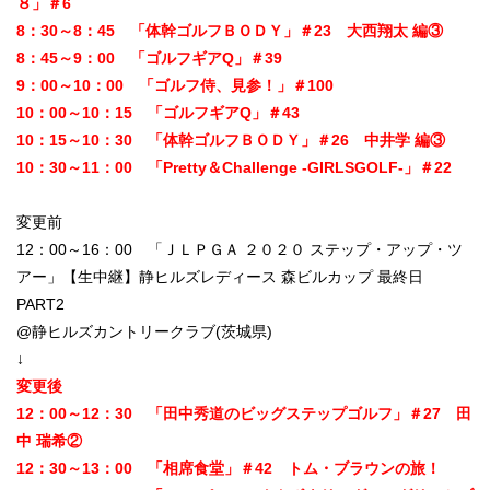
８」＃6
8：30～8：45 「体幹ゴルフＢＯＤＹ」＃23 大西翔太 編③
8：45～9：00 「ゴルフギアQ」＃39
9：00～10：00 「ゴルフ侍、見参！」＃100
10：00～10：15 「ゴルフギアQ」＃43
10：15～10：30 「体幹ゴルフＢＯＤＹ」＃26 中井学 編③
10：30～11：00 「Pretty＆Challenge -GIRLSGOLF-」＃22
変更前
12：00～16：00 「ＪＬＰＧＡ ２０２０ ステップ・アップ・ツ
アー」【生中継】静ヒルズレディース 森ビルカップ 最終日
PART2
@静ヒルズカントリークラブ(茨城県)
↓
変更後
12：00～12：30 「田中秀道のビッグステップゴルフ」＃27 田
中 瑞希②
12：30～13：00 「相席食堂」＃42 トム・ブラウンの旅！