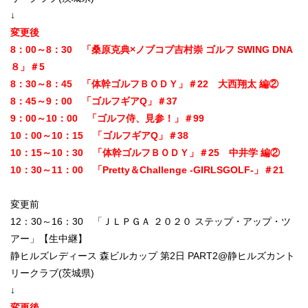
↓
変更後
8：00～8：30 「桑原克典×ノブコブ吉村崇 ゴルフ SWING DNA
８」＃5
8：30～8：45 「体幹ゴルフＢＯＤＹ」＃22 大西翔太 編②
8：45～9：00 「ゴルフギアQ」＃37
9：00～10：00 「ゴルフ侍、見参！」＃99
10：00～10：15 「ゴルフギアQ」＃38
10：15～10：30 「体幹ゴルフＢＯＤＹ」＃25 中井学 編②
10：30～11：00 「Pretty＆Challenge -GIRLSGOLF-」＃21
変更前
12：30～16：30 「ＪＬＰＧＡ ２０２０ ステップ・アップ・ツ
アー」【生中継】
静ヒルズレディース 森ビルカップ 第2日 PART2@静ヒルズカント
リークラブ(茨城県)
↓
変更後