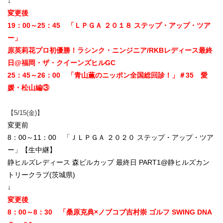
↓
変更後
19：00～25：45 「ＬＰＧＡ ２０１８ ステップ・アップ・ツア
ー」
原英莉花プロ初優勝！ラシンク・ニンジニア/RKBレディース最終
日@福岡・ザ・クイーンズヒルGC
25：45～26：00 「青山薫のニッポン全国総回診！」＃35 愛
媛・松山編③
【5/15(金)】
変更前
8：00～11：00 「ＪＬＰＧＡ ２０２０ ステップ・アップ・ツア
ー」【生中継】
静ヒルズレディース 森ビルカップ 最終日 PART1@静ヒルズカン
トリークラブ(茨城県)
↓
変更後
8：00～8：30 「桑原克典×ノブコブ吉村崇 ゴルフ SWING DNA