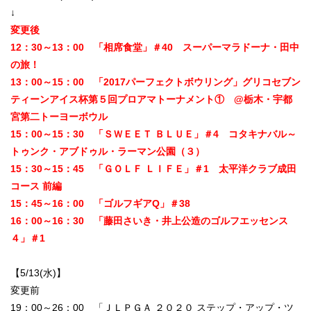
↓
変更後
12：30～13：00 「相席食堂」＃40 スーパーマラドーナ・田中
の旅！
13：00～15：00 「2017パーフェクトボウリング」グリコセブン
ティーンアイス杯第５回プロアマトーナメント① @栃木・宇都
宮第二トーヨーボウル
15：00～15：30 「ＳＷＥＥＴ ＢＬＵＥ」＃4 コタキナバル～
トゥンク・アブドゥル・ラーマン公園（３）
15：30～15：45 「ＧＯＬＦ ＬＩＦＥ」＃1 太平洋クラブ成田
コース 前編
15：45～16：00 「ゴルフギアQ」＃38
16：00～16：30 「藤田さいき・井上公造のゴルフエッセンス
４」＃1
【5/13(水)】
変更前
19：00～26：00 「ＪＬＰＧＡ ２０２０ ステップ・アップ・ツ