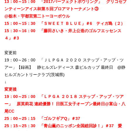
13：00～15：00 「2017パーフェクトボウリング」 グリコセブ
ンティーンアイス杯第５回プロアマトーナメント③
@栃木・宇都宮第二トーヨーボウル
15：00～15：30 「ＳＷＥＥＴ ＢＬＵＥ」＃6 ティガ島（２）
15：30～16：00 「藤田さいき・井上公造のゴルフエッセンス
４」＃3
変更前
19：00～26：00 「ＪＬＰＧＡ ２０２０ ステップ・アップ・ツ
アー」【録画】 静ヒルズレディース 森ビルカップ 最終日 @静
ヒルズカントリークラブ(茨城県)
↓
変更後
19：00～25：00 「ＬＰＧＡ ２０１８ ステップ・アップ・ツア
ー」 原英莉花 連続優勝！ 日医工女子オープン最終日@富山・八
尾CC
25：00～25：15 「ゴルフギアQ」＃37
25：15～25：30 「青山薫のニッポン全国総回診！」＃37 愛