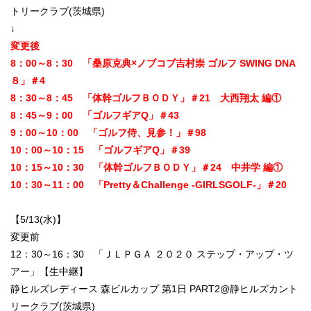
トリークラブ(茨城県)
↓
変更後
8：00～8：30 「桑原克典×ノブコブ吉村崇 ゴルフ SWING DNA
８」＃4
8：30～8：45 「体幹ゴルフＢＯＤＹ」＃21 大西翔太 編①
8：45～9：00 「ゴルフギアQ」＃43
9：00～10：00 「ゴルフ侍、見参！」＃98
10：00～10：15 「ゴルフギアQ」＃39
10：15～10：30 「体幹ゴルフＢＯＤＹ」＃24 中井学 編①
10：30～11：00 「Pretty＆Challenge -GIRLSGOLF-」＃20
【5/13(水)】
変更前
12：30～16：30 「ＪＬＰＧＡ ２０２０ ステップ・アップ・ツ
アー」【生中継】
静ヒルズレディース 森ビルカップ 第1日 PART2@静ヒルズカント
リークラブ(茨城県)