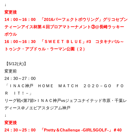
↓
変更後
14：00～16：00 「2016パーフェクトボウリング」グリコセブン
ティーンアイス杯第４回プロアマトーナメント③@長崎ラッキー
ボウル
16：00～16：30 「ＳＷＥＥＴ ＢＬＵＥ」#3 コタキナバル～
トゥンク・アブドゥル・ラーマン公園（２）
【5/12(火)】
変更前
24：30～27：00
「ＩＮＡＣ神戸 ＨＯＭＥ ＭＡＴＣＨ ２０２０－ＧＯ ＦＯ
Ｒ ＩＴ！－」
リーグ戦<第7節>ＩＮＡＣ神戸vsジェフユナイテッド市原・千葉レ
ディース＠ノエビアスタジアム神戸
↓
変更後
24：30～25：00 「Pretty＆Challenge -GIRLSGOLF-」＃40