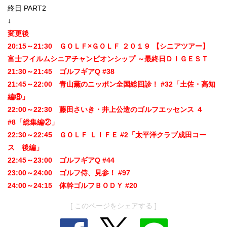
終日 PART2
↓
変更後
20:15～21:30 ＧＯＬＦ×ＧＯＬＦ ２０１９ 【シニアツアー】
富士フイルムシニアチャンピオンシップ ～最終日ＤＩＧＥＳＴ
21:30～21:45 ゴルフギアQ #38
21:45～22:00 青山薫のニッポン全国総回診！ #32「土佐・高知
編⑧」
22:00～22:30 藤田さいき・井上公造のゴルフエッセンス ４
#8「総集編②」
22:30～22:45 ＧＯＬＦ ＬＩＦＥ #2「太平洋クラブ成田コー
ス 後編」
22:45～23:00 ゴルフギアQ #44
23:00～24:00 ゴルフ侍、見参！ #97
24:00～24:15 体幹ゴルフＢＯＤＹ #20
[ このページをシェアする ]