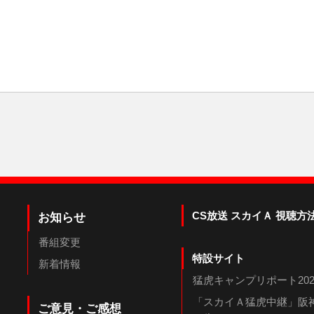
CS放送 スカイＡ 視聴方
お知らせ
番組変更
特設サイト
新着情報
猛虎キャンプリポート202
「スカイＡ猛虎中継」阪神
ご意見・ご感想