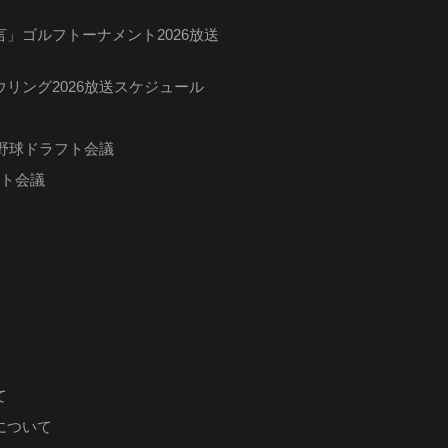
」ゴルフトーナメント2026放送
リング2026放送スケジュール
ロ野球ドラフト会議
フト会議
て
について