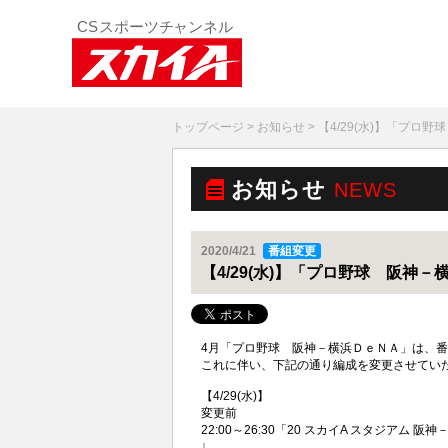
トップページ
>
お知らせ
> 【4/29(水)】「プロ
お知らせ
NEWS
2020/4/21
番組変更
【4/29(水)】「プロ野球 阪神
4月「プロ野球 阪神－横浜ＤｅＮＡ」は
これに伴い、下記の通り編成を変更させてい
【4/29(水)】
変更前
22:00～26:30「20 スカイA スタジ
↓