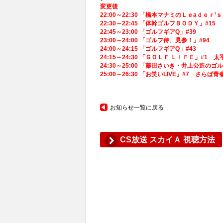
変更後
22:00～22:30 「橋本マナミのＬｅaｄｅ
22:30～22:45 「体幹ゴルフＢＯＤＹ」#
22:45～23:00 「ゴルフギアQ」#39
23:00～24:00 「ゴルフ侍、見参！」#9
24:00～24:15 「ゴルフギアQ」#43
24:15～24:30 「ＧＯＬＦ ＬＩＦＥ」
24:30～25:00 「藤田さいき・井上公造
25:00～26:30 「お笑いLIVE」#7 さら
お知らせ一覧に戻る
CS放送 スカイＡ 視聴方法