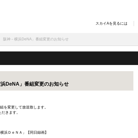
スカイAを見るには
野球 阪神－横浜DeNA」番組変更のお知らせ
－横浜DeNA」番組変更のお知らせ
、番組を変更して放送致します。
ただきます。
アム 阪神－横浜ＤｅＮＡ」【同日録画】