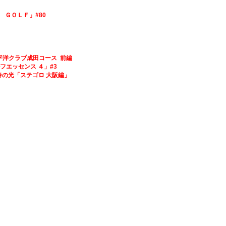
ｒ’ｓ ＧＯＬＦ」#80
15
4
#1 太平洋クラブ成田コース 前編
のゴルフエッセンス ４」#3
ば青春の光「ステゴロ 大阪編」