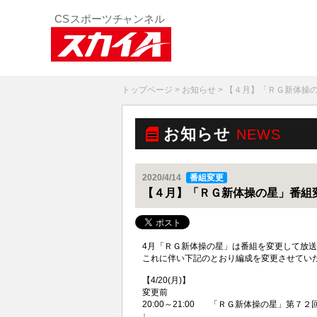
トップページ
>
お知らせ
> 【４月】「ＲＧ新体操
お知らせ
NEWS
2020/4/14
番組変更
【４月】「ＲＧ新体操の星」番組
4月「ＲＧ新体操の星」は番組を変更して放
これに伴い下記のとおり編成を変更させてい
【4/20(月)】
変更前
20:00～21:00 「ＲＧ新体操の星」第７
↓