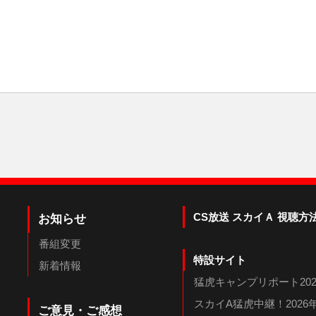
CS放送 スカイＡ 視聴方
お知らせ
番組変更
特設サイト
新着情報
猛虎キャンプリポート202
スカイA猛虎中継！202
ご意見・ご感想