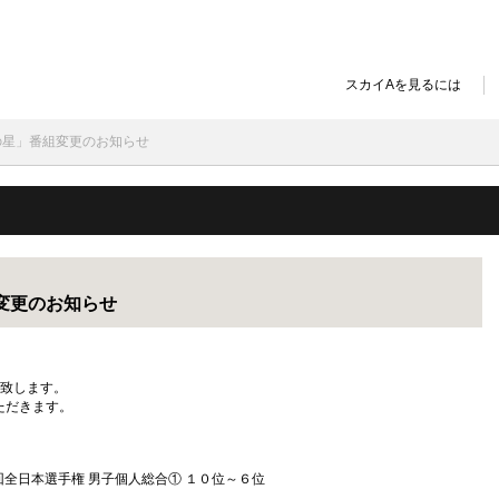
スカイAを見るには
の星」番組変更のお知らせ
変更のお知らせ
送致します。
ただきます。
２回全日本選手権 男子個人総合① １０位～６位