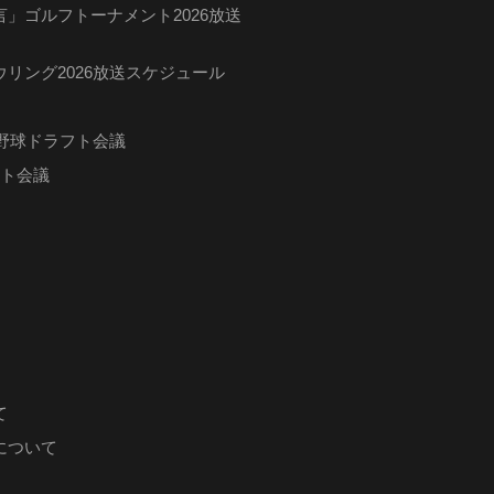
」ゴルフトーナメント2026放送
リング2026放送スケジュール
ロ野球ドラフト会議
フト会議
て
について