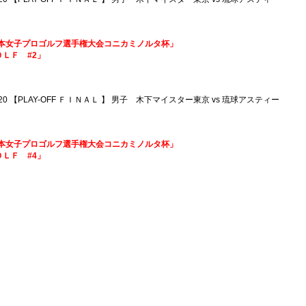
19日本女子プロゴルフ選手権大会コニカミノルタ杯」
ＯＬＦ #2」
020 【PLAY-OFF ＦＩＮＡＬ 】 男子 木下マイスター東京 vs 琉球アスティー
19日本女子プロゴルフ選手権大会コニカミノルタ杯」
ＯＬＦ #4」