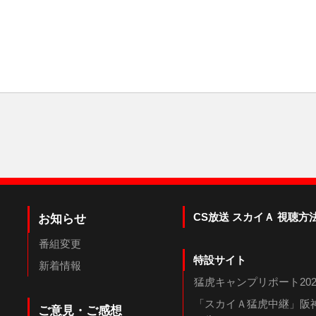
CS放送 スカイＡ 視聴方
お知らせ
番組変更
特設サイト
新着情報
猛虎キャンプリポート202
「スカイＡ猛虎中継」阪神
ご意見・ご感想