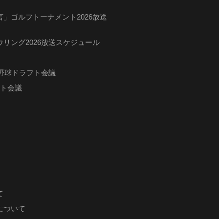
」ゴルフトーナメント2026放送
リング2026放送スケジュール
ロ野球ドラフト会議
フト会議
て
について