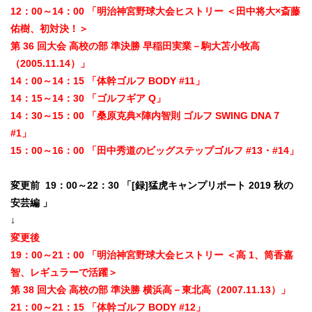
12：00～14：00 「明治神宮野球大会ヒストリー ＜田中将大×斎藤
佑樹、初対決！＞
第 36 回大会 高校の部 準決勝 早稲田実業－駒大苫小牧高
（2005.11.14）」
14：00～14：15 「体幹ゴルフ BODY #11」
14：15～14：30 「ゴルフギア Q」
14：30～15：00 「桑原克典×陣内智則 ゴルフ SWING DNA７
#1」
15：00～16：00 「田中秀道のビッグステップゴルフ #13・#14」
変更前 19：00～22：30 「[録]猛虎キャンプリポート 2019 秋の
安芸編 」
↓
変更後
19：00～21：00 「明治神宮野球大会ヒストリー ＜高 1、筒香嘉
智、レギュラーで活躍＞
第 38 回大会 高校の部 準決勝 横浜高－東北高（2007.11.13）」
21：00～21：15 「体幹ゴルフ BODY #12」