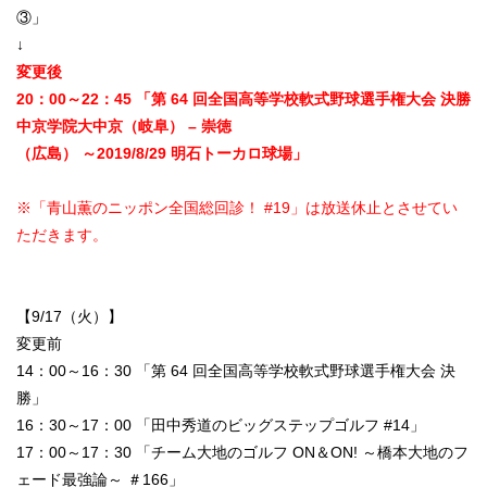
③」
↓
変更後
20：00～22：45 「第 64 回全国高等学校軟式野球選手権大会 決勝
中京学院大中京（岐阜） – 崇徳
（広島） ～2019/8/29 明石トーカロ球場」
※「青山薫のニッポン全国総回診！ #19」は放送休止とさせてい
ただきます。
【9/17（火）】
変更前
14：00～16：30 「第 64 回全国高等学校軟式野球選手権大会 決
勝」
16：30～17：00 「田中秀道のビッグステップゴルフ #14」
17：00～17：30 「チーム大地のゴルフ ON＆ON! ～橋本大地のフ
ェード最強論～ ＃166」