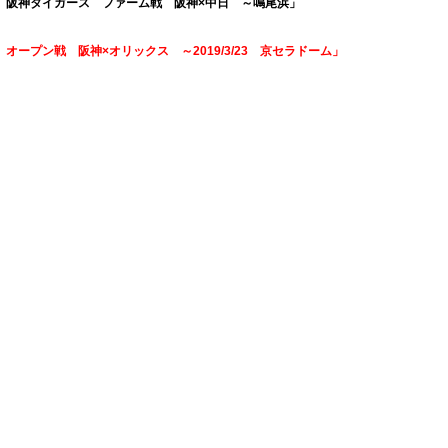
ジアム 阪神タイガース ファーム戦 阪神×中日 ～鳴尾浜」
ム オープン戦 阪神×オリックス ～2019/3/23 京セラドーム」