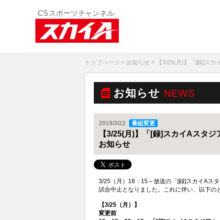
トップページ
>
お知らせ
> 【3/25(月)】「[
お知らせ
NEWS
2019/3/22
番組変更
【3/25(月)】「[録]スカイA
お知らせ
3/25（月）18：15～放送の「[録]スカイ
試合中止となりました。これに伴い、以下の
【3/25（月）】
変更前