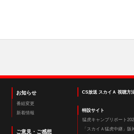
CS放送 スカイＡ 視聴方
お知らせ
番組変更
特設サイト
新着情報
猛虎キャンプリポート202
「スカイＡ猛虎中継」阪神
ご意見・ご感想