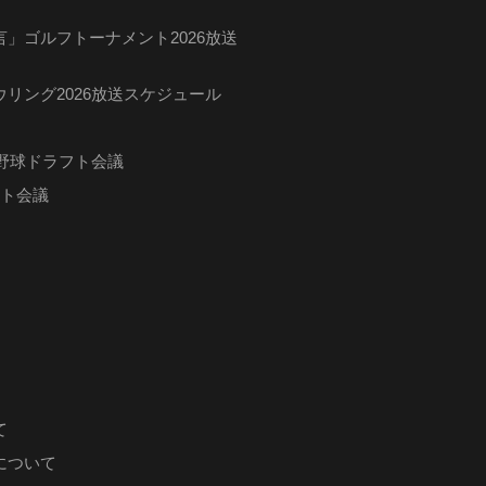
」ゴルフトーナメント2026放送
リング2026放送スケジュール
ロ野球ドラフト会議
フト会議
て
について