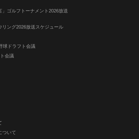
」ゴルフトーナメント2026放送
リング2026放送スケジュール
ロ野球ドラフト会議
フト会議
て
について