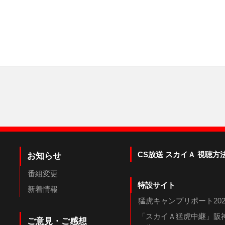
CS放送 スカイＡ 視聴方
お知らせ
番組変更
特設サイト
新着情報
猛虎キャンプリポート202
「スカイＡ猛虎中継」阪神
ご意見・ご感想