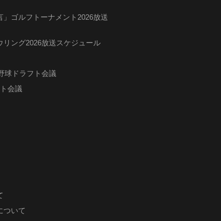
」ゴルフトーナメント2026放送
リング2026放送スケジュール
ロ野球ドラフト会議
フト会議
て
について