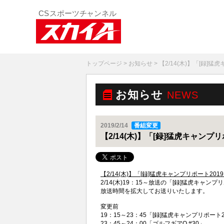
トップページ
>
お知らせ
> 【2/14(木)】「[録
お知らせ
NEWS
2019/2/14
番組変更
【2/14(木)】「[録]猛虎キャン
【2/14(木)】「[録]猛虎キャンプリポート2
2/14(木)19：15～放送の「[録]猛虎キャンプ
放送時間を拡大してお送りいたします。
変更前
19：15～23：45「[録]猛虎キャンプリポート
23：45～24：00「ゴルフギアQ #30」