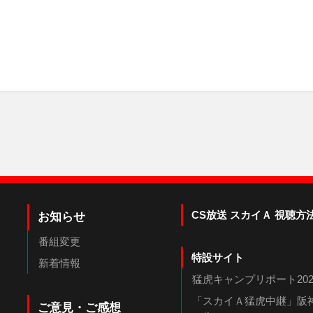
CS放送 スカイＡ 視聴方
お知らせ
番組変更
特設サイト
新着情報
猛虎キャンプリポート202
「スカイＡ猛虎中継」阪神
ご意見・ご感想