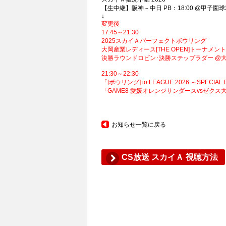
【生中継】阪神－中日 PB：18:00 @甲子園
↓
変更後
17:45～21:30
2025スカイＡパーフェクトボウリング
大岡産業レディース[THE OPEN]トーナメント2
決勝ラウンドロビン･決勝ステップラダー @大阪･WA
21:30～22:30
「[ボウリング] io.LEAGUE 2026 ～SPECIAL 
「GAME8 愛媛オレンジサンダースvsゼクス
お知らせ一覧に戻る
CS放送 スカイＡ 視聴方法