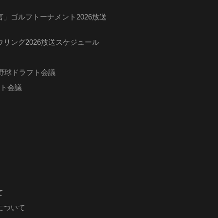
」ゴルフトーナメント2026放送
リング2026放送スケジュール
ロ野球ドラフト会議
フト会議
て
について