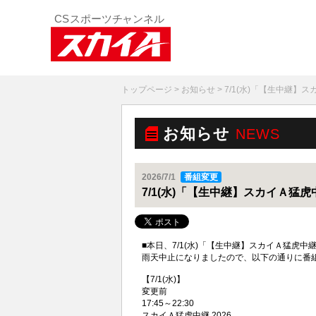
トップページ
>
お知らせ
> 7/1(水)「【生中継
お知らせ
NEWS
2026/7/1
番組変更
7/1(水)「【生中継】スカイＡ猛
■本日、7/1(水)「【生中継】スカイＡ猛虎中継
雨天中止になりましたので、以下の通りに番
【7/1(水)】
変更前
17:45～22:30
スカイＡ猛虎中継 2026