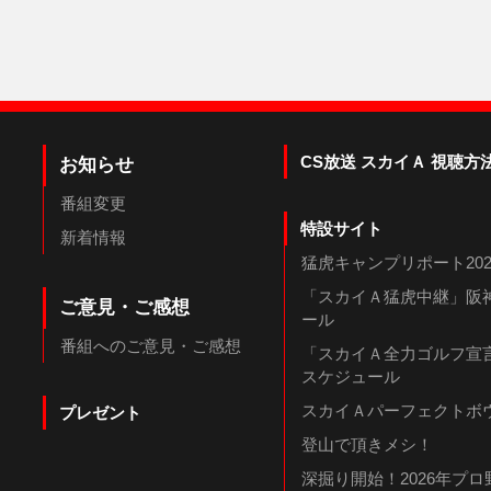
CS放送 スカイＡ 視聴方
お知らせ
番組変更
特設サイト
新着情報
猛虎キャンプリポート202
「スカイＡ猛虎中継」阪神
ご意見・ご感想
ール
番組へのご意見・ご感想
「スカイＡ全力ゴルフ宣言
スケジュール
スカイＡパーフェクトボウ
プレゼント
登山で頂きメシ！
深掘り開始！2026年プ