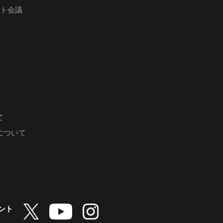
フト会議
て
について
ント