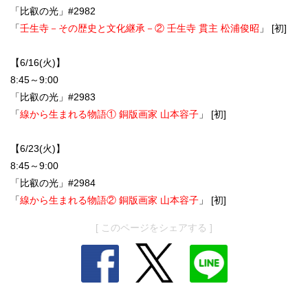
「比叡の光」#2982
「
壬生寺－その歴史と文化継承－② 壬生寺 貫主 松浦俊昭
」 [初]
【6/16(火)】
8:45～9:00
「比叡の光」#2983
「
線から生まれる物語① 銅版画家 山本容子
」 [初]
【6/23(火)】
8:45～9:00
「比叡の光」#2984
「
線から生まれる物語② 銅版画家 山本容子
」 [初]
[ このページをシェアする ]