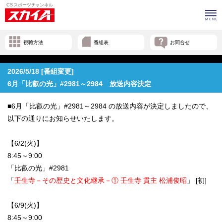
視聴方法
番組表
お問合せ
2026/5/18 [番組変更]
6月「比叡の光」#2981～2984 放送内容決定
■6月「比叡の光」#2981～2984 の放送内容が決定しましたので、
以下の通りにお知らせいたします。
【6/2(火)】
8:45～9:00
「比叡の光」#2981
「
壬生寺－その歴史と文化継承－① 壬生寺 貫主 松浦俊昭
」 [初]
【6/9(火)】
8:45～9:00