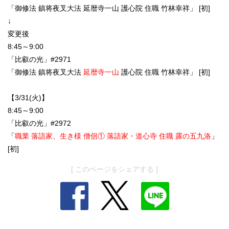
「
御修法 鎮将夜叉大法 延暦寺一山 護心院 住職 竹林幸祥
」 [初]
↓
変更後
8:45～9:00
「比叡の光」#2971
「
御修法 鎮将夜叉大法
延暦寺一山
護心院 住職 竹林幸祥
」 [初]
【3/31(火)】
8:45～9:00
「比叡の光」#2972
「
職業 落語家、生き様 僧侶① 落語家・道心寺 住職 露の五九洛
」
[初]
[ このページをシェアする ]