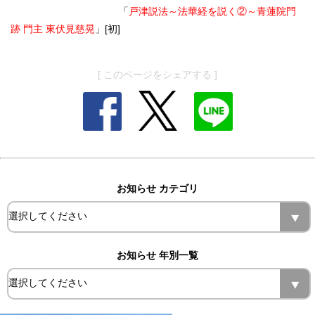
「
戸津説法～法華経を説く②～青蓮院門
跡 門主 東伏見慈晃
」[初]
[ このページをシェアする ]
お知らせ カテゴリ
お知らせ 年別一覧