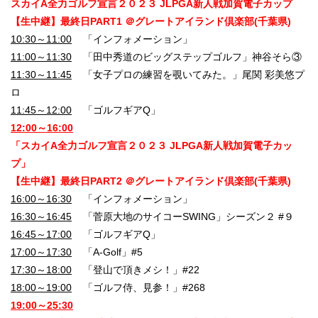
スカイA全力ゴルフ宣言２０２３ JLPGA新人戦加賀電子カップ
【生中継】最終日PART1 ＠グレートアイランド倶楽部(千葉県)
10:30～11:00
「インフォメーション」
11:00～11:30
「田中秀道のビッグステップゴルフ」神谷そら③
11:30～11:45
「女子プロの練習を覗いてみた。」尾関 彩美悠プ
ロ
11:45～12:00
「ゴルフギアQ」
12:00～16:00
「スカイA全力ゴルフ宣言２０２３ JLPGA新人戦加賀電子カッ
プ」
【生中継】最終日PART2 ＠グレートアイランド倶楽部(千葉県)
16:00～16:30
「インフォメーション」
16:30～16:45
「菅原大地のサイコーSWING」シーズン２ #９
16:45～17:00
「ゴルフギアQ」
17:00～17:30
「A-Golf」#5
17:30～18:00
「登山で頂きメシ！」#22
18:00～19:00
「ゴルフ侍、見参！」#268
19:00～25:30