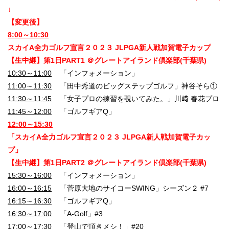
↓
【変更後】
8:00～10:30
スカイA全力ゴルフ宣言２０２３ JLPGA新人戦加賀電子カップ
【生中継】第1日PART1 ＠グレートアイランド倶楽部(千葉県)
10:30～11:00
「インフォメーション」
11:00～11:30
「田中秀道のビッグステップゴルフ」神谷そら①
11:30～11:45
「女子プロの練習を覗いてみた。」川﨑 春花プロ
11:45～12:00
「ゴルフギアQ」
12:00～15:30
「スカイA全力ゴルフ宣言２０２３ JLPGA新人戦加賀電子カッ
プ」
【生中継】第1日PART2 ＠グレートアイランド倶楽部(千葉県)
15:30～16:00
「インフォメーション」
16:00～16:15
「菅原大地のサイコーSWING」シーズン２ #7
16:15～16:30
「ゴルフギアQ」
16:30～17:00
「A-Golf」#3
17:00～17:30
「登山で頂きメシ！」#20