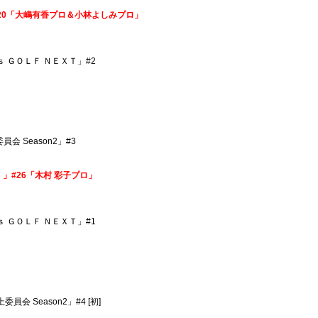
N！】#20「大嶋有香プロ＆小林よしみプロ」
’ｓ ＧＯＬＦ ＮＥＸＴ」#2
員会 Season2」#3
た。」#26「木村 彩子プロ」
’ｓ ＧＯＬＦ ＮＥＸＴ」#1
委員会 Season2」#4 [初]