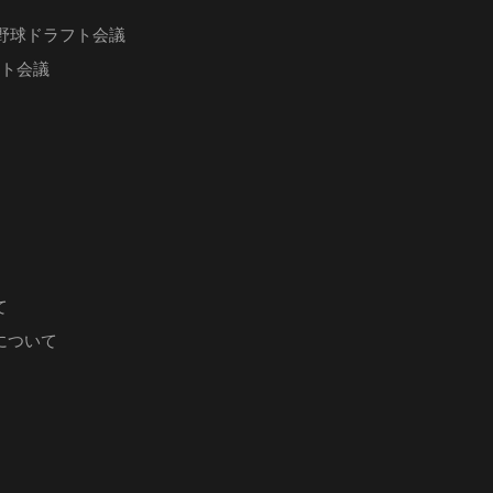
ロ野球ドラフト会議
フト会議
て
について