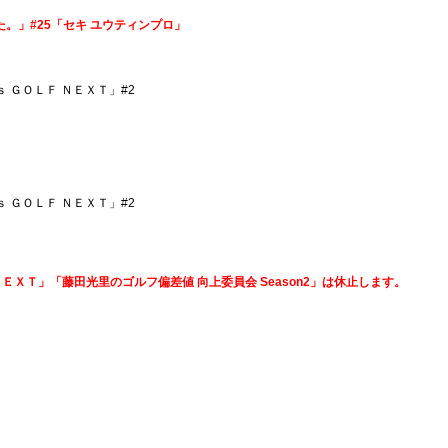
てみた。」#25「セキ ユウティンプロ」
’ｓ ＧＯＬＦ ＮＥＸＴ」#2
’ｓ ＧＯＬＦ ＮＥＸＴ」#2
ＥＸＴ」「藤田光里のゴルフ偏差値 向上委員会 Season2」は休止します。