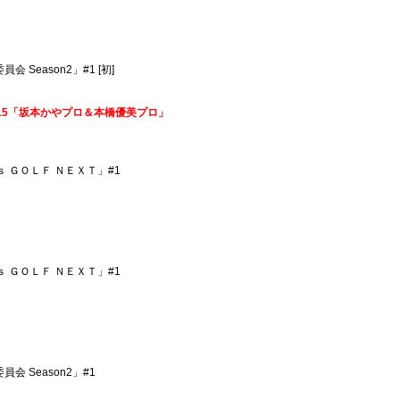
会 Season2」#1 [初]
N！】#15「坂本かやプロ＆本橋優美プロ」
’ｓ ＧＯＬＦ ＮＥＸＴ」#1
’ｓ ＧＯＬＦ ＮＥＸＴ」#1
員会 Season2」#1