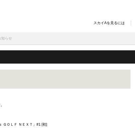
スカイAを見るには
お知らせ
す。
ｓ ＧＯＬＦ ＮＥＸＴ」#1 [初]