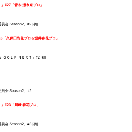
た。」#27「青木 瀬令奈プロ」
会 Season2」#2 [初]
N！】#16「久保田彩花プロ＆堀井春花プロ」
ｓ ＧＯＬＦ ＮＥＸＴ」#2 [初]
員会 Season2」#2
た。」#23「川﨑 春花プロ」
会 Season2」#3 [初]