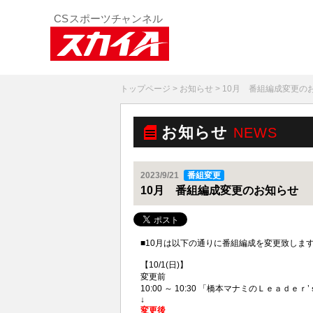
トップページ
>
お知らせ
> 10月 番組編成変更の
お知らせ
NEWS
2023/9/21
番組変更
10月 番組編成変更のお知らせ
■10月は以下の通りに番組編成を変更致しま
【10/1(日)】
変更前
10:00 ～ 10:30 「橋本マナミのＬｅａｄｅｒ’
↓
変更後