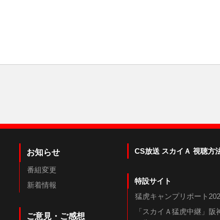
CS放送 スカイＡ 視聴方
お知らせ
番組変更
特設サイト
新着情報
猛虎キャンプリポート202
「スカイＡ猛虎中継」阪神
ご意見・ご感想