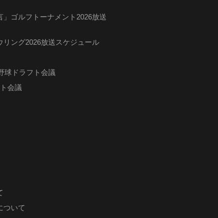
」ゴルフトーナメント2026放送
リング2026放送スケジュール
ロ野球ドラフト会議
フト会議
て
について