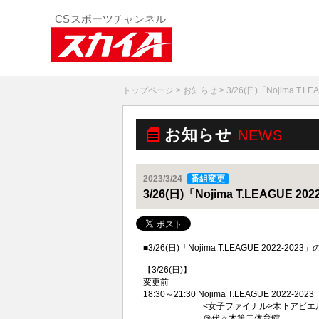
トップページ
>
お知らせ
> 3/26(日)「Nojima 
お知らせ
NEWS
2023/3/24
番組変更
3/26(日)「Nojima T.LEAGU
■
3/26(日)
「Nojima T.LEAGUE 2022-2023」
【
3/26(日)
】
変更前
18:30～21:30 Nojima T.LEAGUE 2022-20
<女子ファイナル>
木下アビエル
＠代々木第二体育館