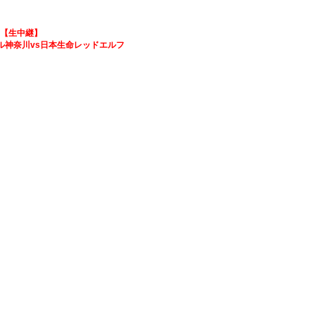
023 【生中継】
川vs日本生命レッドエルフ