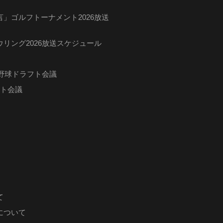
」ゴルフトーナメント2026放送
リング2026放送スケジュール
ロ野球ドラフト会議
フト会議
て
について