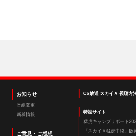
CS放送 スカイＡ 視聴方
お知らせ
番組変更
特設サイト
新着情報
猛虎キャンプリポート202
「スカイＡ猛虎中継」阪神
ご意見・ご感想