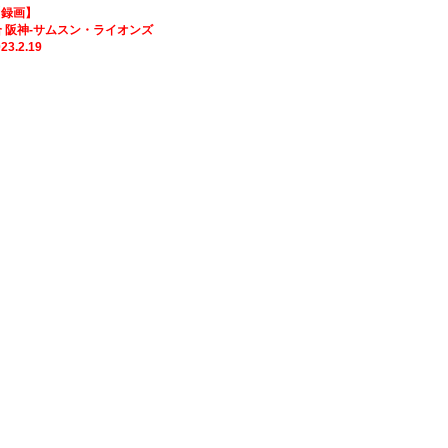
 【録画】
-サムスン・ライオンズ
2.19