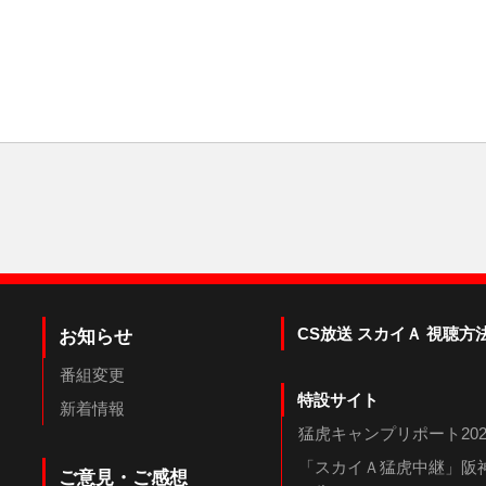
CS放送 スカイＡ 視聴方
お知らせ
番組変更
特設サイト
新着情報
猛虎キャンプリポート202
「スカイＡ猛虎中継」阪神
ご意見・ご感想