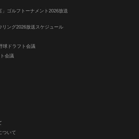
」ゴルフトーナメント2026放送
リング2026放送スケジュール
ロ野球ドラフト会議
フト会議
て
について