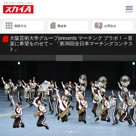
視聴方法
番組表
お問合せ
大阪芸術大学グループpresents マーチング ブラボ！～音
楽に希望をのせて～ 「第38回全日本マーチングコンテス
ト」