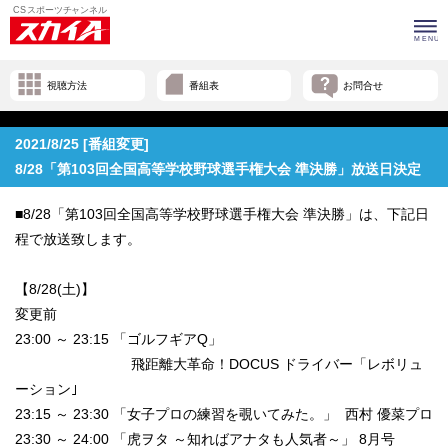
視聴方法
番組表
お問合せ
2021/8/25 [番組変更]
8/28「第103回全国高等学校野球選手権大会 準決勝」放送日決定
■8/28「第103回全国高等学校野球選手権大会 準決勝」は、下記日
程で放送致します。
【8/28(土)】
変更前
23:00 ～ 23:15 「ゴルフギアQ」
飛距離大革命！DOCUS ドライバー「レボリュ
ーション｣
23:15 ～ 23:30 「女子プロの練習を覗いてみた。」 西村 優菜プロ
23:30 ～ 24:00 「虎ヲタ ～知ればアナタも人気者～」 8月号